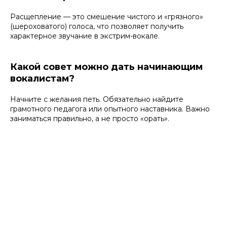
Расщепление — это смешение чистого и «грязного»
(шероховатого) голоса, что позволяет получить
характерное звучание в экстрим-вокале.
Какой совет можно дать начинающим
Способ связи
вокалистам?
Начните с желания петь. Обязательно найдите
грамотного педагога или опытного наставника. Важно
заниматься правильно, а не просто «орать».
+7 846 2-714-713
Вт-Пт с 10:00 до 20:00
Сб-Пн с 12:00 до 20:00
г. Самара, ул. Уссурийская, 2а
info@musiclab.su